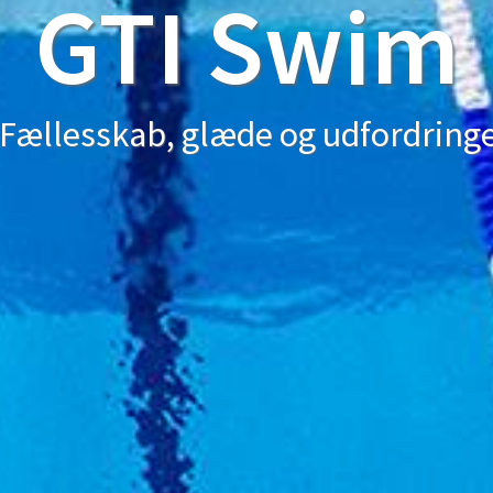
GTI Swim
 Fællesskab, glæde og udfordring