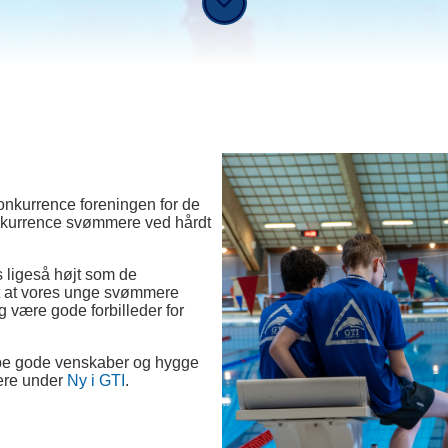
nkurrence foreningen for de
nkurrence svømmere ved hårdt
.
 ligeså højt som de
igt at vores unge svømmere
 være gode forbilleder for
abe gode venskaber og hygge
mere under
Ny i GTI
.