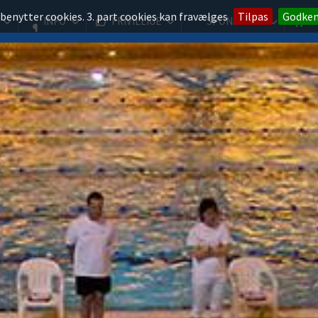
 benytter cookies. 3. part cookies kan fravælges
Tilpas
Godke
INFO
FRIVILLIGE
SPONSORER
K