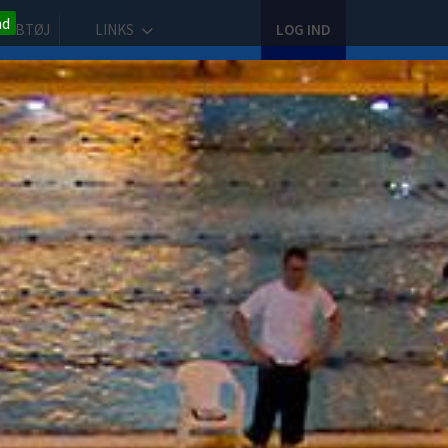
nd
LUBTØJ
LINKS
LOG IND