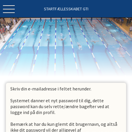
STARTFÆLLESSKABET GTI
Skriv din e-mailadresse i feltet herunder.
Systemet danner et nyt password til dig, dette
password kan du selv rette/ændre bagefter ved at
logge ind på din profil.
Bemærk at har du kun glemt dit brugernavn, og altså
ikke dit password vil der alligevel af