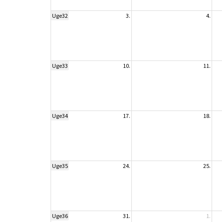
Uge32
3.
4.
Uge33
10.
11.
Uge34
17.
18.
Uge35
24.
25.
Uge36
31.
1.