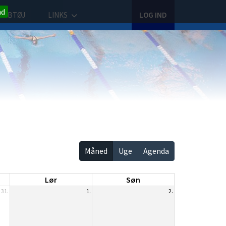
nd
LUBTØJ
LINKS
LOG IND
Måned
Uge
Agenda
Lør
Søn
31.
1.
2.