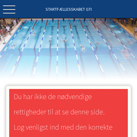
STARTFÆLLESSKABET GTI
Du har ikke de nødvendige
rettigheder til at se denne side.
Log venligst ind med den korrekte